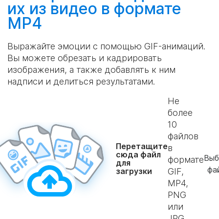
их из видео в формате
MP4
Выражайте эмоции с помощью GIF-анимаций.
Вы можете обрезать и кадрировать
изображения, а также добавлять к ним
надписи и делиться результатами.
Не
более
10
файлов
Перетащите
в
сюда файл
Выб
формате
для
фа
загрузки
GIF,
MP4,
PNG
или
JPG.