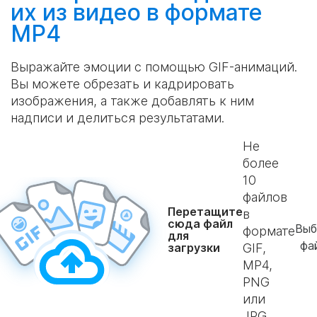
их из видео в формате
MP4
Выражайте эмоции с помощью GIF-анимаций.
Вы можете обрезать и кадрировать
изображения, а также добавлять к ним
надписи и делиться результатами.
Не
более
10
файлов
Перетащите
в
сюда файл
Выб
формате
для
фа
загрузки
GIF,
MP4,
PNG
или
JPG.