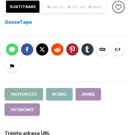
SUBTITRARE
● GIF SD
● GIF HD
● MP4
GooseTape
YAOYOROZU
MOMO
ANIME
YAOMOMO
Trimite adresa URL