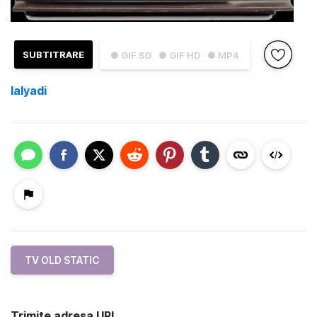
SUBTITRARE
● GIF SD
● GIF HD
● MP4
lalyadi
TV OLD STATIC
Trimite adresa URL