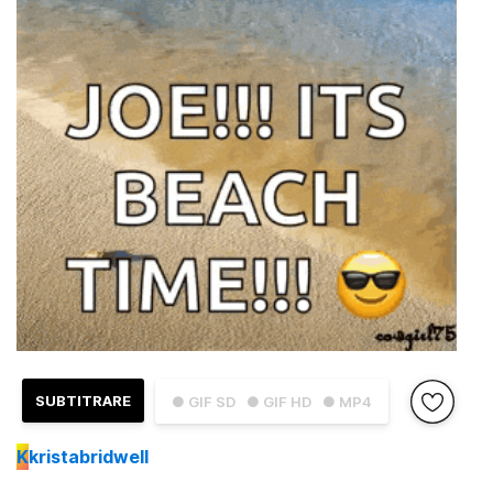
SUBTITRARE
● GIF SD
● GIF HD
● MP4
K
kristabridwell