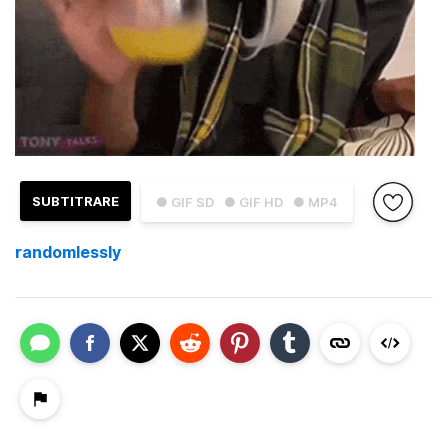
SUBTITRARE
● GIF SD
● GIF HD
● MP4
randomlessly