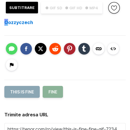
SUBTITRARE
● GIF SD
● GIF HD
● MP4
O
ozzyczech
THIS IS FINE
FINE
Trimite adresa URL