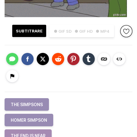
SUBTITRARE
● GIF SD
● GIF HD
● MP4
THE SIMPSONS
HOMER SIMPSON
THE END IS NEAR