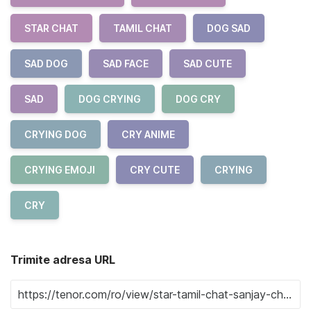
STAR CHAT
TAMIL CHAT
DOG SAD
SAD DOG
SAD FACE
SAD CUTE
SAD
DOG CRYING
DOG CRY
CRYING DOG
CRY ANIME
CRYING EMOJI
CRY CUTE
CRYING
CRY
Trimite adresa URL