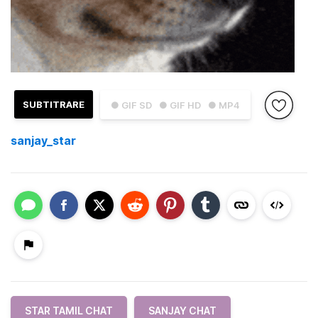
SUBTITRARE
● GIF SD
● GIF HD
● MP4
sanjay_star
STAR TAMIL CHAT
SANJAY CHAT