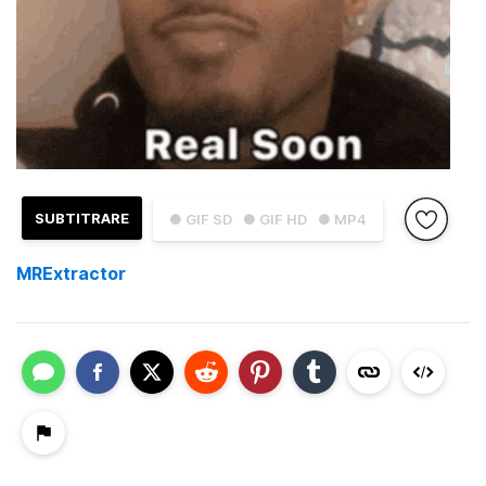
SUBTITRARE
● GIF SD
● GIF HD
● MP4
MRExtractor