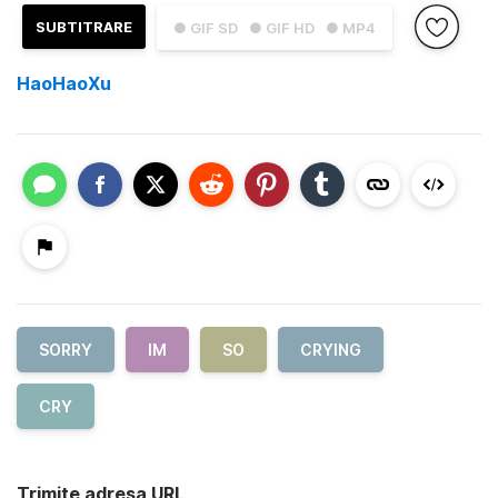
SUBTITRARE
● GIF SD
● GIF HD
● MP4
HaoHaoXu
SORRY
IM
SO
CRYING
CRY
Trimite adresa URL