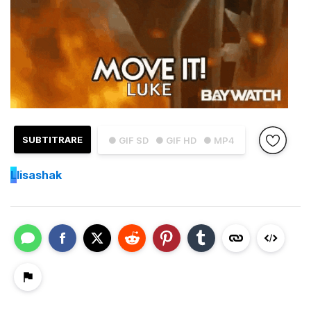
SUBTITRARE
● GIF SD
● GIF HD
● MP4
L
lisashak