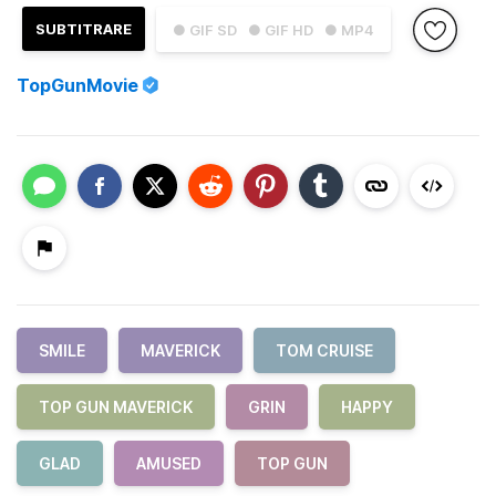
SUBTITRARE
● GIF SD
● GIF HD
● MP4
TopGunMovie
SMILE
MAVERICK
TOM CRUISE
TOP GUN MAVERICK
GRIN
HAPPY
GLAD
AMUSED
TOP GUN