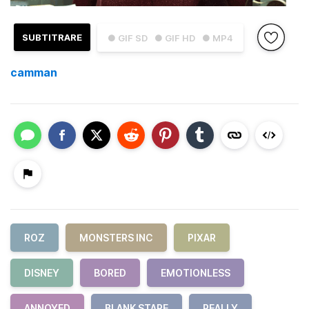
SUBTITRARE
● GIF SD
● GIF HD
● MP4
camman
ROZ
MONSTERS INC
PIXAR
DISNEY
BORED
EMOTIONLESS
ANNOYED
BLANK STARE
REALLY