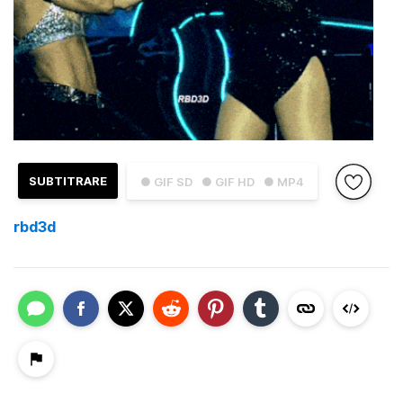
SUBTITRARE
● GIF SD
● GIF HD
● MP4
rbd3d