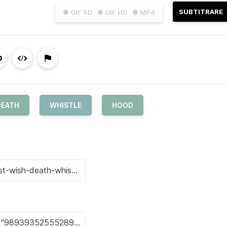
SUBTITRARE
● GIF SD
● GIF HD
● MP4
DEATH
WHISTLE
HOOD