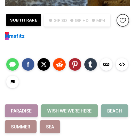
SUBTITRARE
● GIF SD
● GIF HD
● MP4
M
msfitz
PARADISE
WISH WE WERE HERE
BEACH
SUMMER
SEA