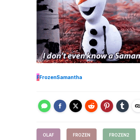
F
FrozenSamantha
OLAF
FROZEN
FROZEN2