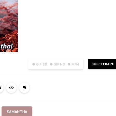
SUBTITRARE
● GIF SD
● GIF HD
● MP4
SAMANTHA