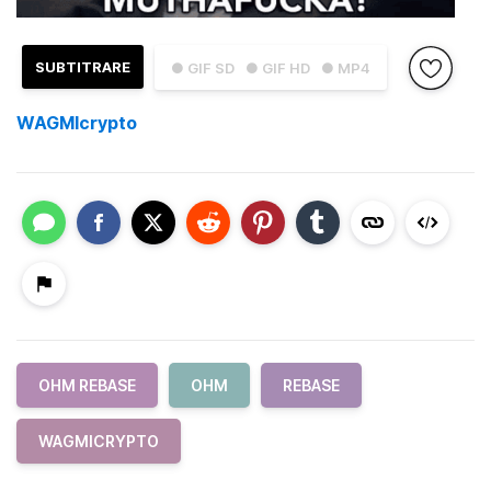
SUBTITRARE
● GIF SD
● GIF HD
● MP4
WAGMIcrypto
OHM REBASE
OHM
REBASE
WAGMICRYPTO