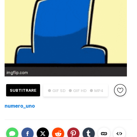
SUBTITRARE
● GIF SD
● GIF HD
● MP4
numero_uno