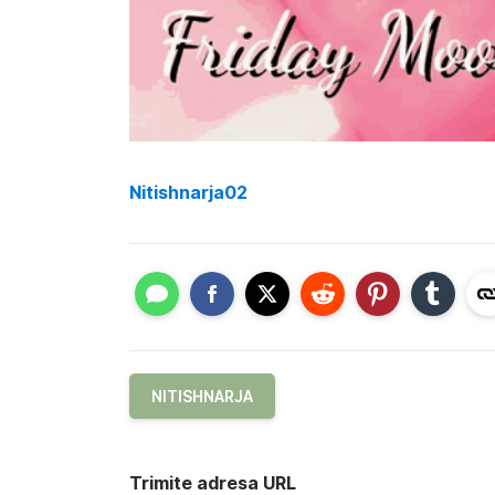
Nitishnarja02
NITISHNARJA
Trimite adresa URL