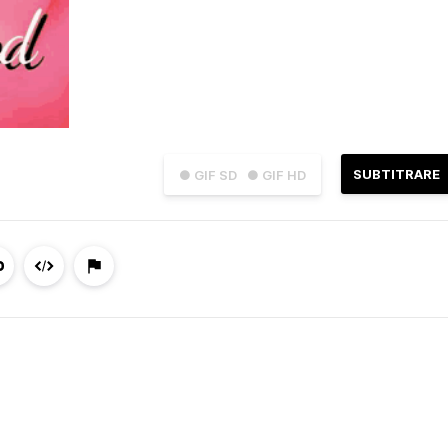
SUBTITRARE
● GIF SD
● GIF HD