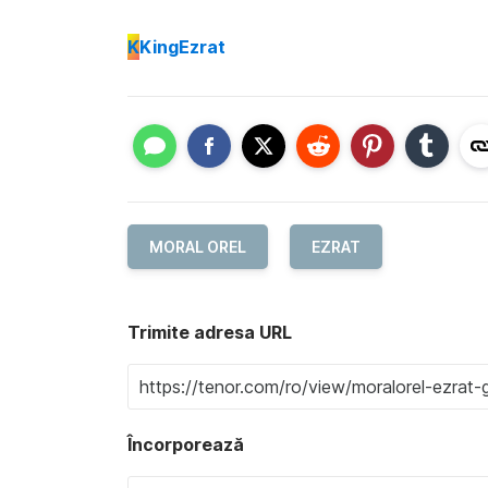
K
KingEzrat
MORAL OREL
EZRAT
Trimite adresa URL
Încorporează