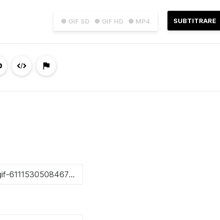
SUBTITRARE
● GIF SD
● GIF HD
● MP4