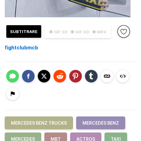
SUBTITRARE
● GIF SD
● GIF HD
● MP4
fightclubmcb
MERCEDES BENZ TRUCKS
MERCEDES BENZ
MERCEDES
MBT
ACTROS
TAXI