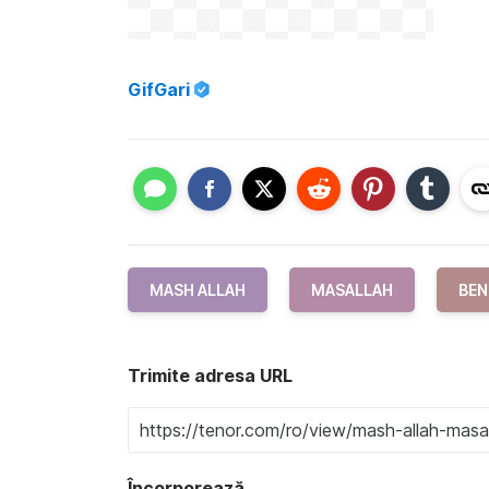
GifGari
MASH ALLAH
MASALLAH
BEN
Trimite adresa URL
Încorporează