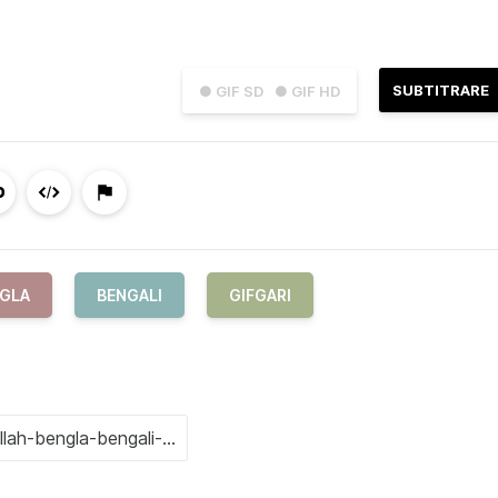
SUBTITRARE
● GIF SD
● GIF HD
GLA
BENGALI
GIFGARI