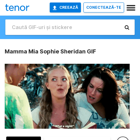
CREEAZĂ
CONECTEAZĂ-TE
Mamma Mia Sophie Sheridan GIF