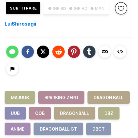
SUBTITRARE
● GIF SD
● GIF HD
● MP4
LuiShirosagii
MAJUUB
SPARKING ZERO
DRAGON BALL
UUB
OOB
DRAGONBALL
DBZ
ANIME
DRAGON BALL GT
DBGT