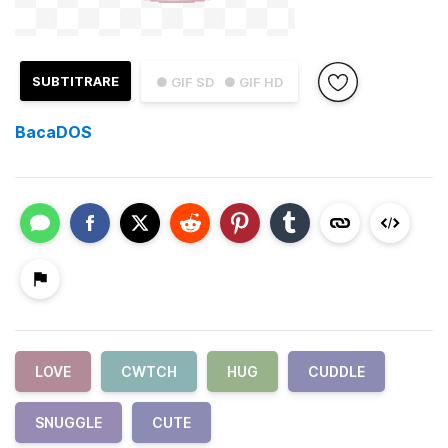
SUBTITRARE
● GIF SD
● GIF HD
BacaDOS
LOVE
CWTCH
HUG
CUDDLE
SNUGGLE
CUTE