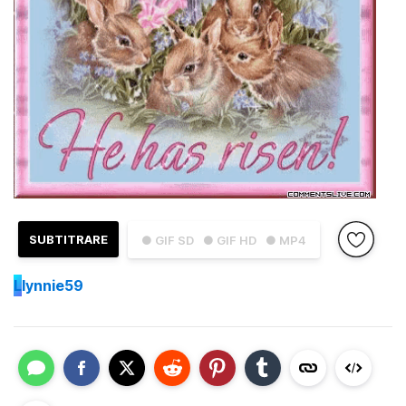
SUBTITRARE
● GIF SD
● GIF HD
● MP4
L
lynnie59