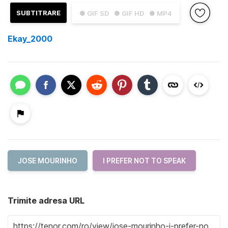
SUBTITRARE
● GIF SD
● GIF HD
● MP4
Ekay_2000
JOSE MOURINHO
I PREFER NOT TO SPEAK
Trimite adresa URL