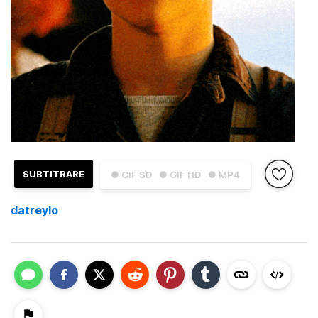
SUBTITRARE
● GIF SD
● GIF HD
● MP4
datreylo