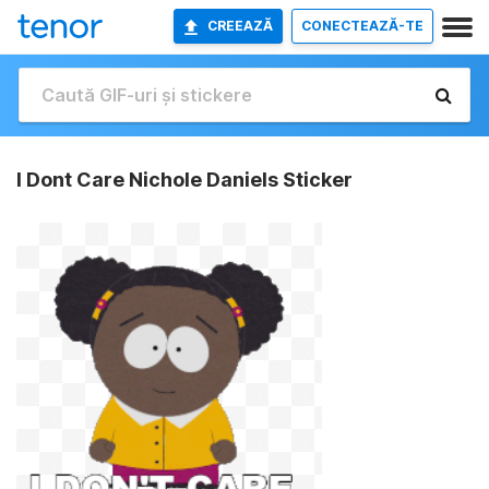
CREEAZĂ
CONECTEAZĂ-TE
I Dont Care Nichole Daniels Sticker