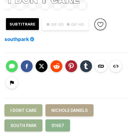
SUBTITRARE
● GIF SD
● GIF HD
southpark
I DONT CARE
NICHOLE DANIELS
SOUTH PARK
S16E7