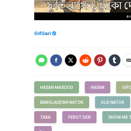
GifGari
HASAN MASOOD
HASAN
GIF
BANGLADESHI NATOK
OLD NATOK
TAKA
FEROT DEN
SHOW ME 