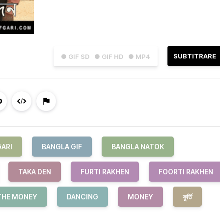
SUBTITRARE
● GIF SD
● GIF HD
● MP4
GARI
BANGLA GIF
BANGLA NATOK
TAKA DEN
FURTI RAKHEN
FOORTI RAKHEN
THE MONEY
DANCING
MONEY
ফুর্তি