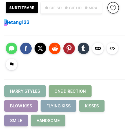
SUBTITRARE
● GIF SD
● GIF HD
● MP4
J
jetang123
HARRY STYLES
ONE DIRECTION
BLOW KISS
FLYING KISS
KISSES
SMILE
HANDSOME