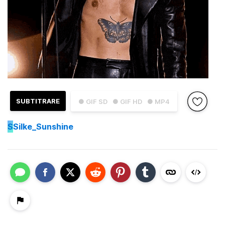
SUBTITRARE
● GIF SD
● GIF HD
● MP4
S
Silke_Sunshine