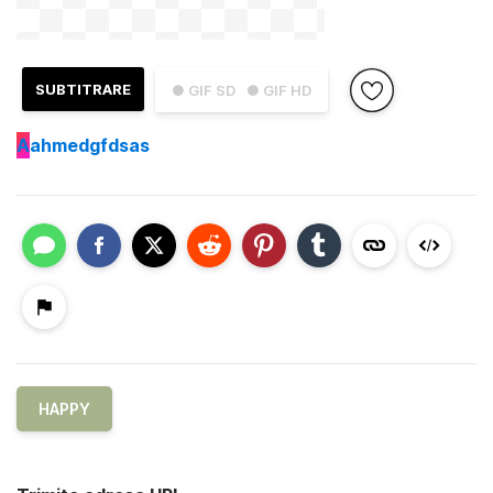
SUBTITRARE
● GIF SD
● GIF HD
A
ahmedgfdsas
HAPPY