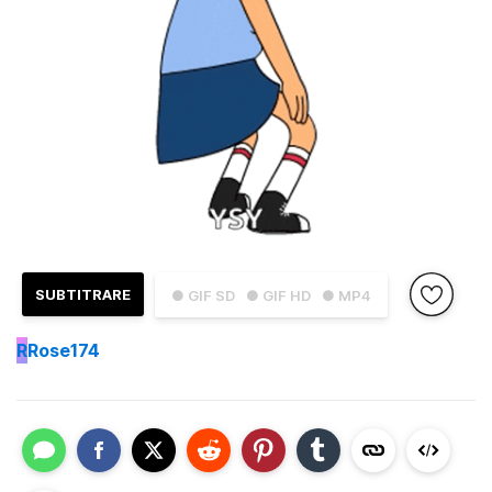
SUBTITRARE
● GIF SD
● GIF HD
● MP4
R
Rose174