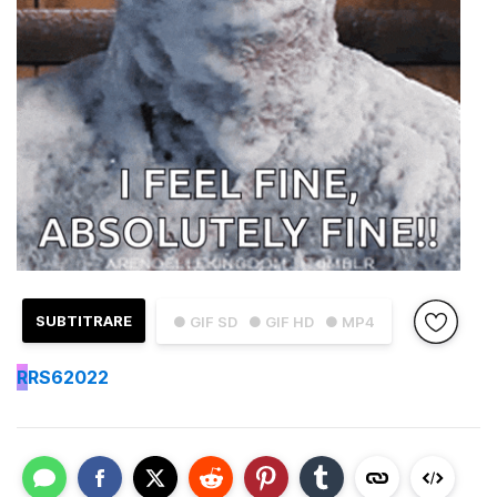
SUBTITRARE
● GIF SD
● GIF HD
● MP4
R
RS62022