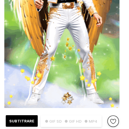
SUBTITRARE
● GIF SD
● GIF HD
● MP4