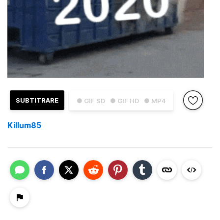
SUBTITRARE
● GIF SD
● GIF HD
● MP4
Killum85