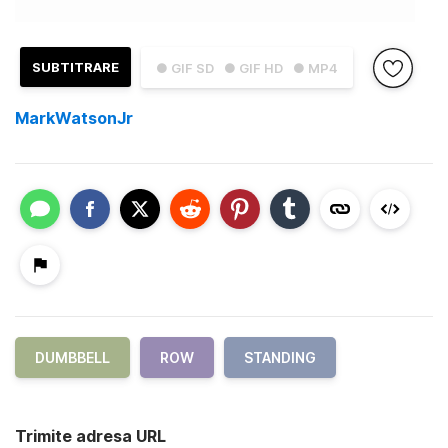
SUBTITRARE
● GIF SD
● GIF HD
● MP4
MarkWatsonJr
DUMBBELL
ROW
STANDING
Trimite adresa URL