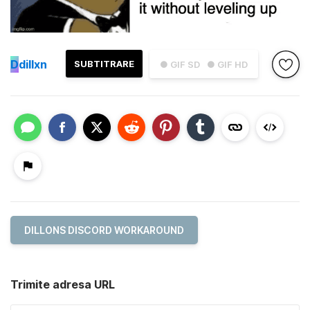
D
dillxn
SUBTITRARE
● GIF SD
● GIF HD
DILLONS DISCORD WORKAROUND
Trimite adresa URL