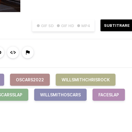
SUBTITRARE
● GIF SD
● GIF HD
● MP4
OSCARS2022
WILLSMITHCHRISROCK
SCARSSLAP
WILLSMITHOSCARS
FACESLAP