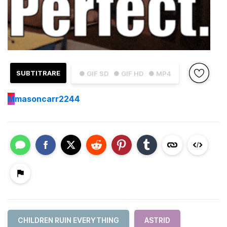
SUBTITRARE
● GIF SD
● GIF HD
● MP4
M
masoncarr2244
CHILDREN RUIN EVERYTHING
ASTRID