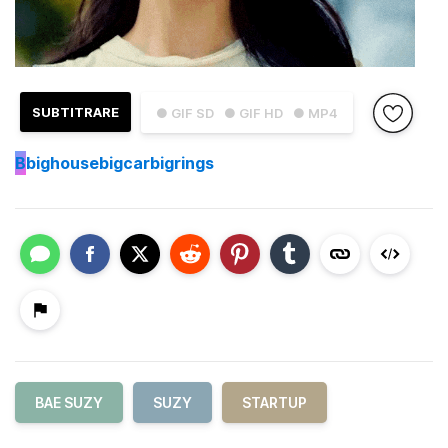
SUBTITRARE
● GIF SD
● GIF HD
● MP4
B
bighousebigcarbigrings
BAE SUZY
SUZY
STARTUP