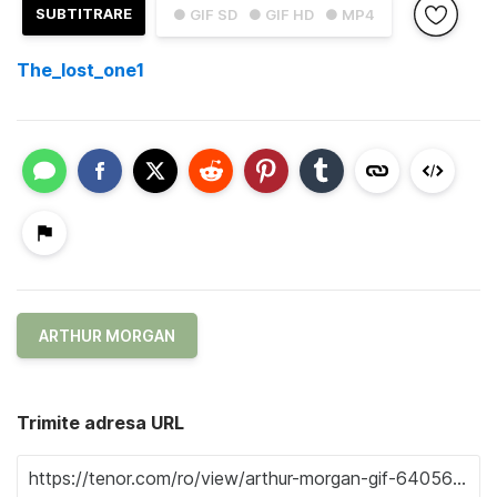
SUBTITRARE
● GIF SD
● GIF HD
● MP4
The_lost_one1
ARTHUR MORGAN
Trimite adresa URL