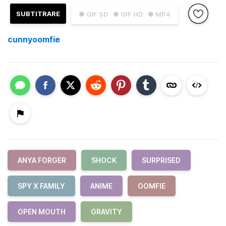
SUBTITRARE
● GIF SD
● GIF HD
● MP4
cunnyoomfie
ANYA FORGER
SHOCK
SURPRISED
SPY X FAMILY
ANIME
OOMFIE
OPEN MOUTH
GRAVITY