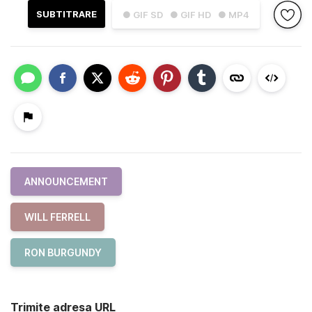
SUBTITRARE
● GIF SD
● GIF HD
● MP4
ANNOUNCEMENT
WILL FERRELL
RON BURGUNDY
Trimite adresa URL