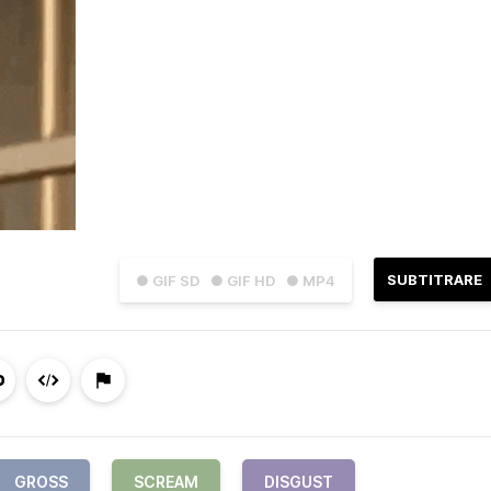
SUBTITRARE
● GIF SD
● GIF HD
● MP4
GROSS
SCREAM
DISGUST