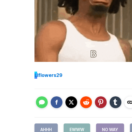
L
lflowers29
AHHH
EWWW
NO WAY