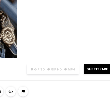
SUBTITRARE
● GIF SD
● GIF HD
● MP4