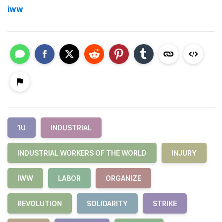
iww
1U
INDUSTRIAL
INDUSTRIAL WORKERS OF THE WORLD
INJURY
IWW
LABOR
ORGANIZE
REVOLUTION
SOLIDARITY
STRIKE