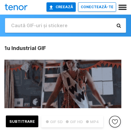
CREEAZĂ
CONECTEAZĂ-TE
1u Industrial GIF
SUBTITRARE
● GIF SD
● GIF HD
● MP4